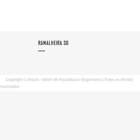
RAMALHEIRA 30
Copyright © 3riscos - Atelier de Arquitetura e Engenharia | Todos os direitos
reservados.