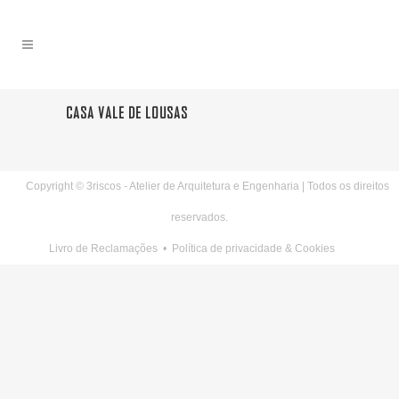
CASA VALE DE LOUSAS
Copyright © 3riscos - Atelier de Arquitetura e Engenharia | Todos os direitos
reservados.
Livro de Reclamações
•
Política de privacidade & Cookies