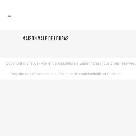
MAISON VALE DE LOUSAS
Copyright © 3riscos - Atelier de Arquitetura e Engenharia | Tous droits réservés.
Registre des réclamations
•
Politique de confidentialité et Cookies